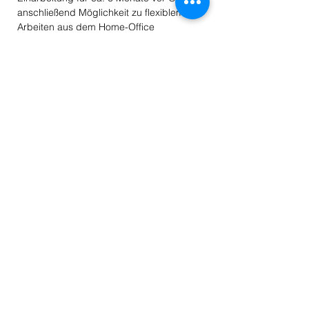
anschließend Möglichkeit zu flexiblem
Arbeiten aus dem Home-Office
Haben wir dein Interesse geweckt? - Dann
freuen wir uns auf deine Bewerbung!
Sende uns deine vollständigen Unterlagen
(Lebenslauf und relevante Zeugnisse)
direkt per E-Mail an ​
jobs@bitfabrik.de
.
Tel.:
+49 (0) 700 1020 5000
E-Mail:
info@bitfabrik.de
Linkedin
Impressum
Datenschutz
Bitfabrik Hauptverwaltung
Freiherr-vom-Stein-Str. 24