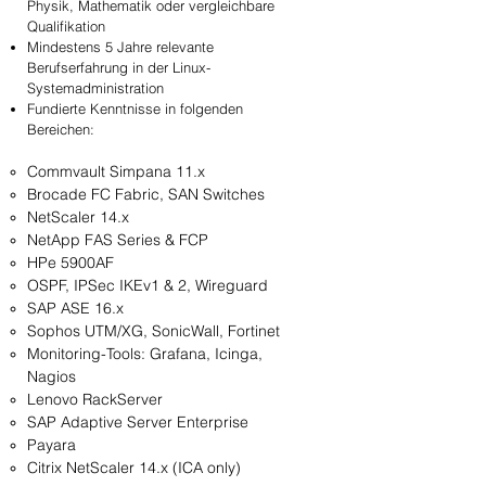
Physik, Mathematik oder vergleichbare
Qualifikation
Mindestens 5 Jahre relevante
Berufserfahrung in der Linux-
Systemadministration
Fundierte Kenntnisse in folgenden
Bereichen:
Commvault Simpana 11.x
Brocade FC Fabric, SAN Switches
NetScaler 14.x
NetApp FAS Series & FCP
HPe 5900AF
OSPF, IPSec IKEv1 & 2, Wireguard
SAP ASE 16.x
Sophos UTM/XG, SonicWall, Fortinet
Monitoring-Tools: Grafana, Icinga,
Nagios
Lenovo RackServer
SAP Adaptive Server Enterprise
Payara
Citrix NetScaler 14.x (ICA only)